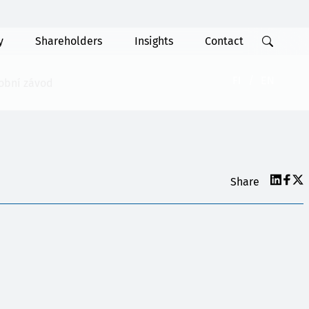
y
Shareholders
Insights
Contact
FI
EN
robní závod
Share