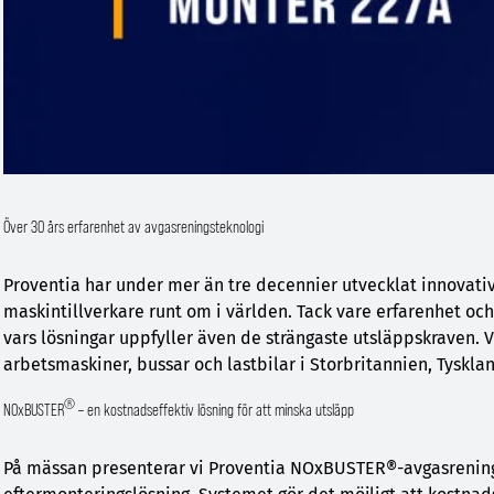
Över 30 års erfarenhet av avgasreningsteknologi
Proventia har under mer än tre decennier utvecklat innovativ
maskintillverkare runt om i världen. Tack vare erfarenhet och
vars lösningar uppfyller även de strängaste utsläppskraven. V
arbetsmaskiner, bussar och lastbilar i Storbritannien, Tyskla
®
NOxBUSTER
– en kostnadseffektiv lösning för att minska utsläpp
På mässan presenterar vi Proventia NOxBUSTER®-avgasrenin