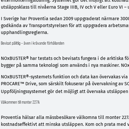
eftermonteringslösning. Systemet gör det möjligt att kostna
utsläppsklass till nivåerna Stage IIIB, IV och V eller Euro VI – 
I Sverige har Proventia sedan 2009 uppgraderat närmare 300
godkända av Transportstyrelsen för att uppgradera arbetsmas
upphandlingsreglerna.
Bevisat pålitlig – även i krävande förhållanden
NOxBUSTER® har testats och bevisats fungera i de arktiska 
bygger på samma teknologi som används i nya maskiner. NOxB
NOxBUSTER®-systemets funktion och data kan övervakas via
PROCARE™ Drive, som särskilt fokuserar på övervakning av S
Uppföljningssystemet gör det möjligt att övervaka utsläppen 
Välkommen till monter 227A
Proventia hälsar alla mässbesökare välkomna till monter 227A 
kostnadseffektivt att minska utsläppen. Kom och prata med vå