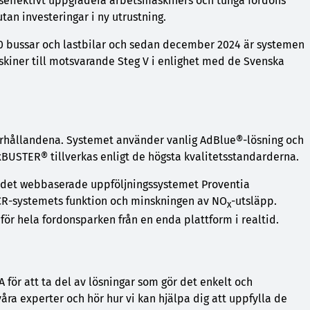
dseffektivt uppgradera arbetsmaskiners och tunga fordons
utan investeringar i ny utrustning.
0 bussar och lastbilar och sedan december 2024 är systemen
kiner till motsvarande Steg V i enlighet med de Svenska
förhållandena. Systemet använder vanlig AdBlue®-lösning och
USTER® tillverkas enligt de högsta kvalitetsstandarderna.
 det webbaserade uppföljningssystemet Proventia
CR-systemets funktion och minskningen av NO
-utsläpp.
x
för hela fordonsparken från en enda plattform i realtid.
för att ta del av lösningar som gör det enkelt och
ra experter och hör hur vi kan hjälpa dig att uppfylla de