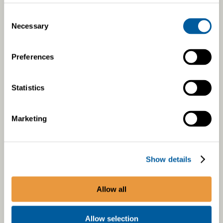
Consent
Necessary
Selection
Products
Preferences
Emission Control
Statistics
Thermal Components
Electric Powertrain
Marketing
Supplier Portal
Capabilities
Show details
Engineering
Allow all
Simulations
Prototyping
Allow selection