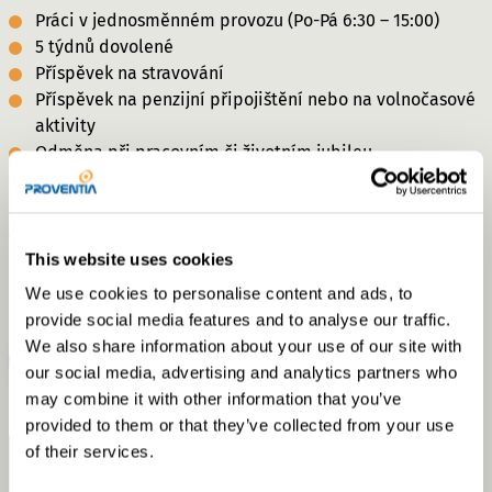
Práci v jednosměnném provozu (Po-Pá 6:30 – 15:00)
5 týdnů dovolené
Příspěvek na stravování
Příspěvek na penzijní připojištění nebo na volnočasové
aktivity
Odměna při pracovním či životním jubileu
Čisté a moderní pracovní prostředí
V případě zájmu kontaktujte
This website uses cookies
andrea.havlenova@proventia.com nebo 733 104 682.
We use cookies to personalise content and ads, to
provide social media features and to analyse our traffic.
We also share information about your use of our site with
Zpět na stránku výrobního závodu
our social media, advertising and analytics partners who
may combine it with other information that you’ve
Proventia
Volné pracovní pozice: Svářeč
provided to them or that they’ve collected from your use
of their services.