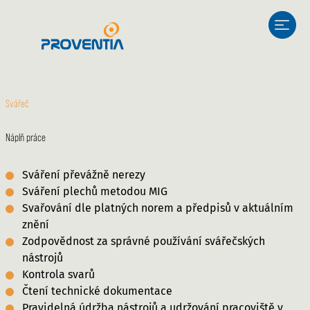
Skip
to
content
Svářeč
Náplň práce
Sváření převážně nerezy
Sváření plechů metodou MIG
Svařování dle platných norem a předpisů v aktuálním
znění
Zodpovědnost za správné používání svářečských
nástrojů
Kontrola svarů
Čtení technické dokumentace
Pravidelná údržba nástrojů a udržování pracoviště v