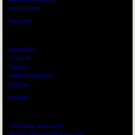
Supplier Porta
l
Osaamisemme
Suunnittelu
Simulointi
Mallinnus
Testaus ja validointi
Valmistus
Jälkiasennus
Työkoneiden jälkiasennus
Raskaan liikenteen jälkiasennukset