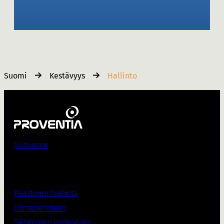
Suomi
Kestävyys
Hallinto
Tuotteemme
Päästöjen hallinta
Lämpöeristee
t
Sähköinen voimalinja