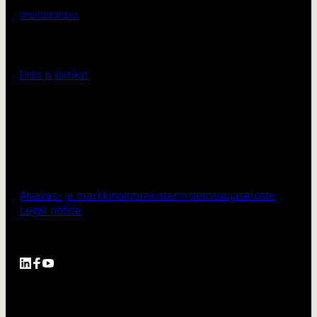
Ilmoituskanava
Ehdot ja politiikat
Asiakas- ja markkinointirekisterin tietosuojaseloste
Legal notice