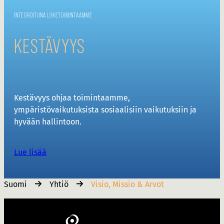
INTEGROITUNA LIIKETOIMINTAAMME
KESTÄVYYS
Kestävyys ohjaa toimintaamme,
ympäristövaikutuksista sosiaalisiin vaikutuksiin ja
hyvään hallintoon.
Lue lisää
Suomi
Yhtiö
Visio, Missio & Arvot