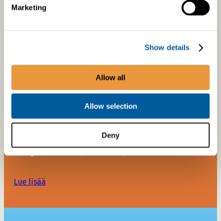
Marketing
Show details
KANSAINVÄLINEN
TEKNOLOGIAYHTIÖ
Allow all
Allow selection
Proventia kehittää innovatiivisia ratkaisuja, jotka
Deny
auttavat asiakkaitamme rakentamaan puhtaampia ja
energiatehokkaampia koneita ja laitteita.
Lue lisää