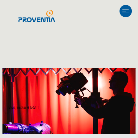
Siirry
sisältöön
Visio, missio & ARVOT