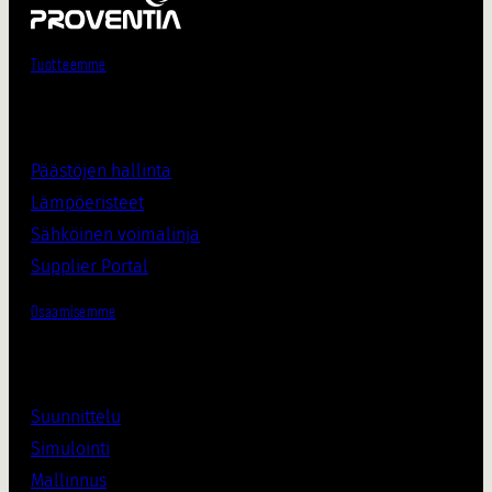
Tuotteemme
Päästöjen hallinta
Lämpöeristee
t
Sähköinen voimalinja
Supplier Porta
l
Osaamisemme
Suunnittelu
Simulointi
Mallinnus