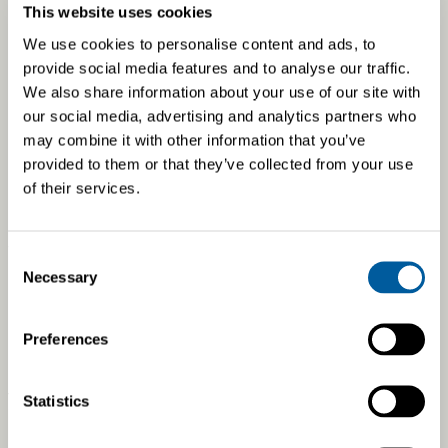
This website uses cookies
We use cookies to personalise content and ads, to
provide social media features and to analyse our traffic.
We also share information about your use of our site with
our social media, advertising and analytics partners who
may combine it with other information that you’ve
provided to them or that they’ve collected from your use
of their services.
TULOS TAKAA KEHITYKSEN
Consent
Necessary
Selection
Haluamme kasvaa ja kehittyä. Toimintamme perustuu
Preferences
kannattavaan liiketoimintaan, minkä ansiosta voimme
panostaa omaan ja asiakkaidemme yhteiseen
tulevaisuuteen.
Statistics