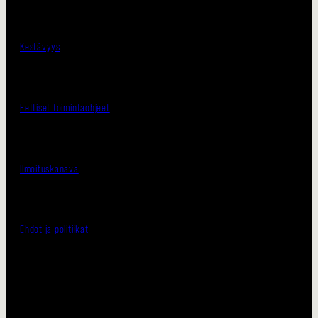
Kestävyys
Eettiset toimintaohjeet
Ilmoituskanava
Ehdot ja politiikat