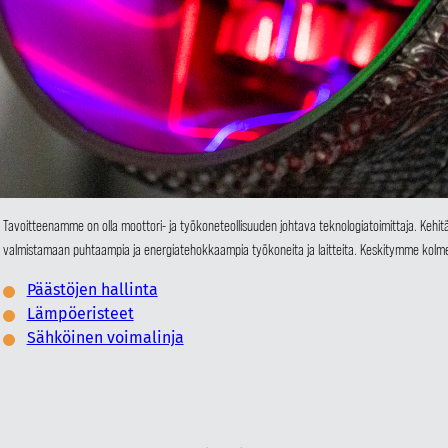
Tavoitteenamme on olla moottori- ja työkoneteollisuuden johtava teknologiatoimittaja. Keh
valmistamaan puhtaampia ja energiatehokkaampia työkoneita ja laitteita. Keskitymme kolme
Päästöjen hallinta
Lämpöeristeet
Sähköinen voimalinja