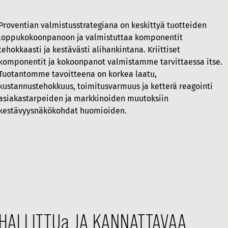
Proventian valmistusstrategiana on keskittyä tuotteiden
loppukokoonpanoon ja valmistuttaa komponentit
tehokkaasti ja kestävästi alihankintana. Kriittiset
komponentit ja kokoonpanot valmistamme tarvittaessa itse.
Tuotantomme tavoitteena on korkea laatu,
kustannustehokkuus, toimitusvarmuus ja ketterä reagointi
asiakastarpeiden ja markkinoiden muutoksiin
kestävyysnäkökohdat huomioiden.
HALLITTUa JA KANNATTAVAA