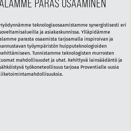
ALAMME PARAS OSAAMINEN
Hyödynnämme teknologiaosaamistamme synergistisesti eri
soveltamisalueilla ja asiakaskunnissa. Ylläpidämme
alamme parasta osaamista tarjoamalla inspiroivan ja
kannustavan työympäristön huipputeknologioiden
kehittämiseen. Tunnistamme teknologisten murrosten
tuomat mahdollisuudet ja uhat. Kehittyvä lainsäädäntö ja
sähköistyvä työkoneteollisuus tarjoaa Proventialle uusia
liiketoimintamahdollisuuksia.