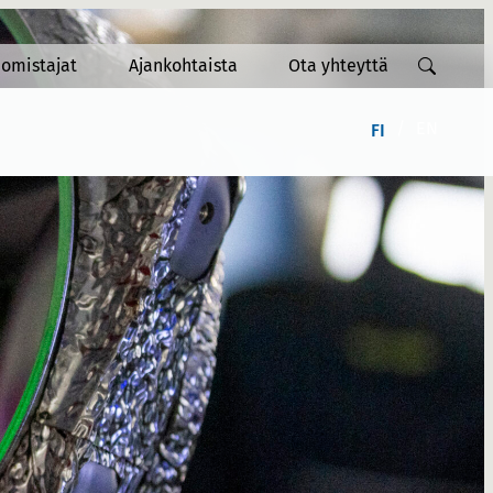
omistajat
Ajankohtaista
Ota yhteyttä
EN
FI