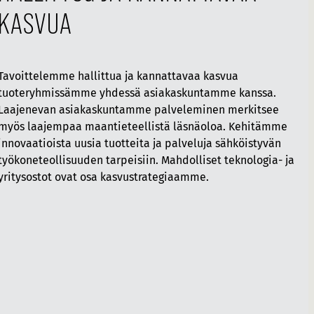
KASVUA
Tavoittelemme hallittua ja kannattavaa kasvua
tuoteryhmissämme yhdessä asiakaskuntamme kanssa.
Laajenevan asiakaskuntamme palveleminen merkitsee
myös laajempaa maantieteellistä läsnäoloa. Kehitämme
innovaatioista uusia tuotteita ja palveluja sähköistyvän
työkoneteollisuuden tarpeisiin. Mahdolliset teknologia- ja
yritysostot ovat osa kasvustrategiaamme.