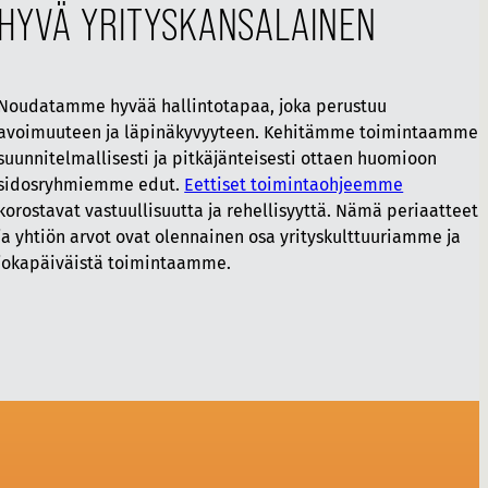
HYVÄ YRITYSKANSALAINEN
Noudatamme hyvää hallintotapaa, joka perustuu
avoimuuteen ja läpinäkyvyyteen. Kehitämme toimintaamme
suunnitelmallisesti ja pitkäjänteisesti ottaen huomioon
sidosryhmiemme edut.
Eettiset toimintaohjeemme
korostavat vastuullisuutta ja rehellisyyttä. Nämä periaatteet
ja yhtiön arvot ovat olennainen osa yrityskulttuuriamme ja
jokapäiväistä toimintaamme.