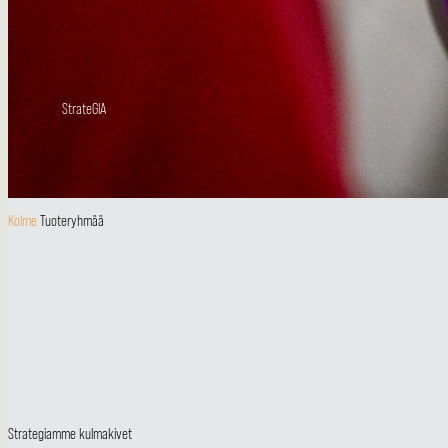
StrateGIA
Kolme
Tuoteryhmää
Strategiamme kulmakivet