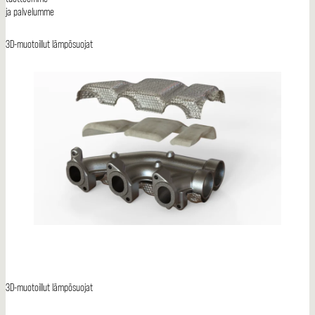
ja palvelumme
3D-muotoillut lämpösuojat
3D-muotoillut lämpösuojat