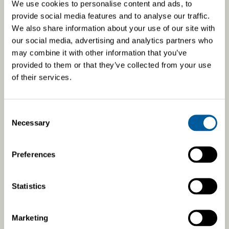
We use cookies to personalise content and ads, to
provide social media features and to analyse our traffic.
We also share information about your use of our site with
our social media, advertising and analytics partners who
may combine it with other information that you’ve
provided to them or that they’ve collected from your use
of their services.
Consent
Necessary
Selection
eristystä palveluna
Preferences
Kattava eristyspalvelu, joka nopeuttaa prosesseja ja
parantaa tehokkuutta asiakkaan tehtaalla
Statistics
Valmistamme eristeosat ja asennamme ne valmiiksi
asiakkaan komponentteihin Proventian tehtaalla
Voimme samalla asentaa tarvittaessa myös
Marketing
kyseiseen komponenttiin kuuluvia kolmannen