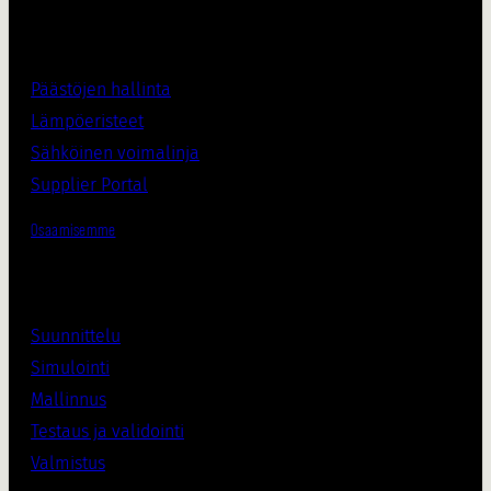
Päästöjen hallinta
Lämpöeristee
t
Sähköinen voimalinja
Supplier Porta
l
Osaamisemme
Suunnittelu
Simulointi
Mallinnus
Testaus ja validointi
Valmistus