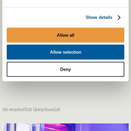
osapuolen osia
Show details
Allow all
KONSEPTISTA TOTEUTUKSEEN
Tutustu innovatiivisiin
Allow selection
tuotteisiimme
Deny
3D-muotoillut lämpösuojat
Lämpösuojat voidaan muotoilla mihin tahansa kompleksiin m