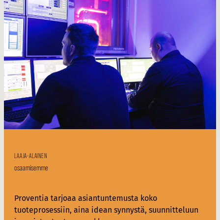
LAAJA-ALAINEN
osaamisemme
Proventia tarjoaa asiantuntemusta koko
tuoteprosessiin, aina idean synnystä, suunnitteluun