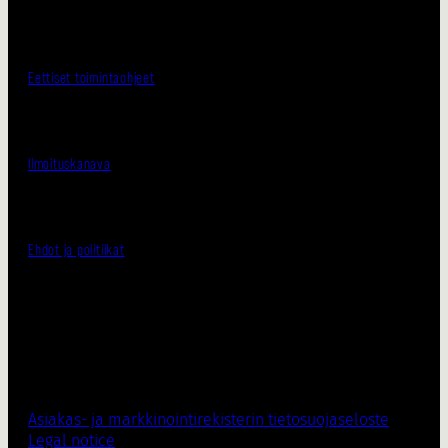
Eettiset toimintaohjeet
Ilmoituskanava
Ehdot ja politiikat
Asiakas- ja markkinointirekisterin tietosuojaseloste
Legal notice