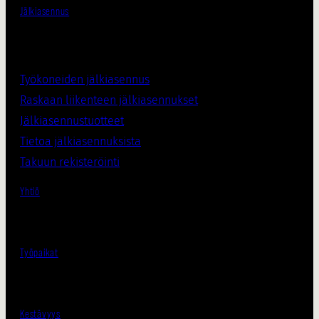
Jälkiasennus
Työkoneiden jälkiasennus
Raskaan liikenteen jälkiasennukset
Jälkiasennustuotteet
Tietoa jälkiasennuksista
Takuun rekisteröinti
Yhtiö
Työpaikat
Kestävyys