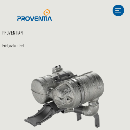
Siirry
sisältöön
PROVENTIAN
Eristys-
Tuotteet