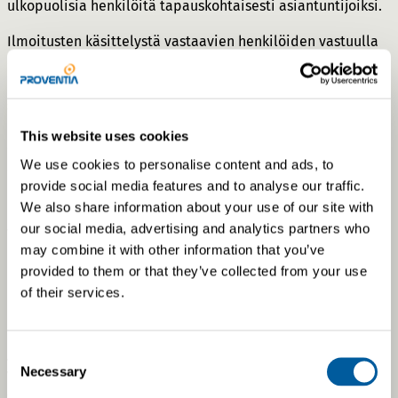
ulkopuolisia henkilöitä tapauskohtaisesti asiantuntijoiksi.
Ilmoitusten käsittelystä vastaavien henkilöiden vastuulla
on ilmoituksen esikäsittely ja tilannearviointi, jolloin
päätetään, onko kyseessä ilmoittajansuojelulain
soveltamisalaan kuuluva ilmoitus. Epäselvissä tapauksissa
ilmoittajalta kysytään, voidaanko ilmoitus käsitellä
This website uses cookies
esimerkiksi asiakaspalautteena, jolloin ilmoittajansuojaa
We use cookies to personalise content and ads, to
ei saa ja henkilötiedot eivät ole niin tarkoin salassa
provide social media features and to analyse our traffic.
pidettäviä kuin väärinkäytösilmoituksissa.
We also share information about your use of our site with
our social media, advertising and analytics partners who
vastaanottoilmoitus
may combine it with other information that you’ve
provided to them or that they’ve collected from your use
Ilmoittaja saa vastaanottoilmoituksen seitsemän päivän
of their services.
kuluessa ilmoituksen vastaanottamisesta ilmoituskanavan
kautta.
Jos ilmoitus ei selkeästi kuulu ilmoituskanavaan
Consent
Necessary
väärinkäytösilmoituksena, ilmoittajalle ilmoitetaan asian
Selection
siirtämisestä muuhun käsittelyprosessiin tai muulle