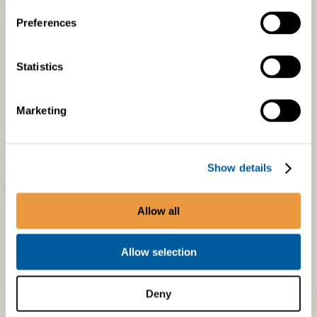
vastuutaholle. Jos ilmoitusta ei ole tarpeen siirtää muuhun
Preferences
käsittelyprosessiin tai muulle vastuutaholle, ilmoittajalle
annetaan ilmoitus, ettei jatkotoimia suoriteta.
Statistics
Tutkinnan jatkotoimenpiteiden arviointi
Marketing
Kun kyseessä on ilmoituskanavaan kuuluva
väärinkäytösilmoitus, Proventian asiaan nimeämät
ilmoituskanavaan tulleiden ilmoitusten käsittelystä
vastaavat henkilöt arvioivat tarvittavat tutkinnan
Show details
jatkotoimenpiteet ja kutsuvat tarvittaessa Proventian
työntekijöitä tai ulkopuolisia asiantuntijoita tutkimaan
Allow all
asiaa.
Ilmoituksen tutkinta
Allow selection
Jos ilmoitus osoittautuu todeksi, ilmoituksen käsittelystä
Deny
vastaavat henkilöt raportoivat asiasta toimitusjohtajalle