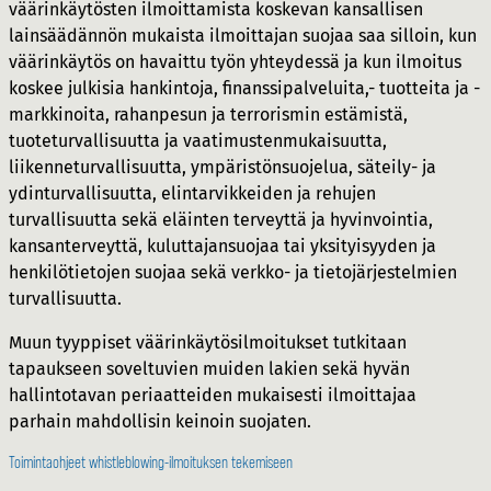
väärinkäytösten ilmoittamista koskevan kansallisen
lainsäädännön mukaista ilmoittajan suojaa saa silloin, kun
väärinkäytös on havaittu työn yhteydessä ja kun ilmoitus
koskee julkisia hankintoja, finanssipalveluita,- tuotteita ja -
markkinoita, rahanpesun ja terrorismin estämistä,
tuoteturvallisuutta ja vaatimustenmukaisuutta,
liikenneturvallisuutta, ympäristönsuojelua, säteily- ja
ydinturvallisuutta, elintarvikkeiden ja rehujen
turvallisuutta sekä eläinten terveyttä ja hyvinvointia,
kansanterveyttä, kuluttajansuojaa tai yksityisyyden ja
henkilötietojen suojaa sekä verkko- ja tietojärjestelmien
turvallisuutta.
Muun tyyppiset väärinkäytösilmoitukset tutkitaan
tapaukseen soveltuvien muiden lakien sekä hyvän
hallintotavan periaatteiden mukaisesti ilmoittajaa
parhain mahdollisin keinoin suojaten.
Toimintaohjeet whistleblowing-ilmoituksen tekemiseen