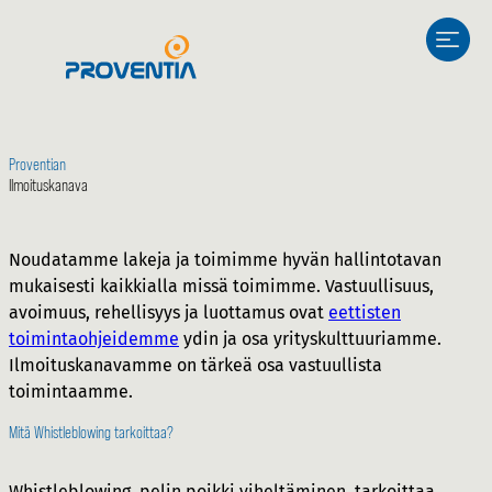
Siirry
sisältöön
Proventian
Ilmoituskanava
Noudatamme lakeja ja toimimme hyvän hallintotavan
mukaisesti kaikkialla missä toimimme. Vastuullisuus,
avoimuus, rehellisyys ja luottamus ovat
eettisten
toimintaohjeidemme
ydin ja osa yrityskulttuuriamme.
Ilmoituskanavamme on tärkeä osa vastuullista
toimintaamme.
Mitä Whistleblowing tarkoittaa?
Whistleblowing, pelin poikki viheltäminen, tarkoittaa