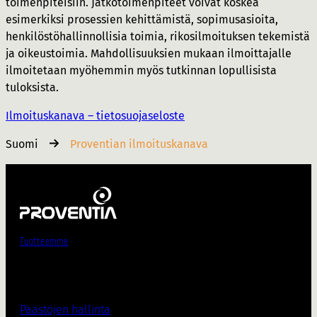
toimenpiteisiin. Jatkotoimenpiteet voivat koskea
esimerkiksi prosessien kehittämistä, sopimusasioita,
henkilöstöhallinnollisia toimia, rikosilmoituksen tekemistä
ja oikeustoimia. Mahdollisuuksien mukaan ilmoittajalle
ilmoitetaan myöhemmin myös tutkinnan lopullisista
tuloksista.
Ilmoituskanava – tietosuojaseloste
Suomi
Proventian ilmoituskanava
Tuotteemme
Päästöjen hallinta