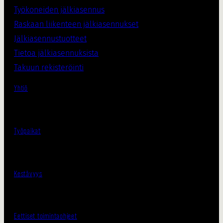
Työkoneiden jälkiasennus
Raskaan liikenteen jälkiasennukset
Jälkiasennustuotteet
Tietoa jälkiasennuksista
Takuun rekisteröinti
Yhtiö
Työpaikat
Kestävyys
Eettiset toimintaohjeet