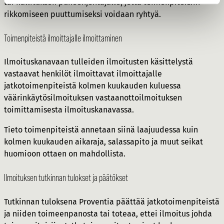
tai hallituksen puheenjohtajalle, jotta toimenpiteisiin
rikkomiseen puuttumiseksi voidaan ryhtyä.
Toimenpiteistä ilmoittajalle ilmoittaminen
Ilmoituskanavaan tulleiden ilmoitusten käsittelystä
vastaavat henkilöt ilmoittavat ilmoittajalle
jatkotoimenpiteistä kolmen kuukauden kuluessa
väärinkäytösilmoituksen vastaanottoilmoituksen
toimittamisesta ilmoituskanavassa.
Tieto toimenpiteistä annetaan siinä laajuudessa kuin
kolmen kuukauden aikaraja, salassapito ja muut seikat
huomioon ottaen on mahdollista.
Ilmoituksen tutkinnan tulokset ja päätökset
Tutkinnan tuloksena Proventia päättää jatkotoimenpiteistä
ja niiden toimeenpanosta tai toteaa, ettei ilmoitus johda