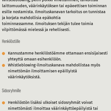
laittomuuden, väärinkäytöksen tai epäeettisen toiminnan
esille nostamista. Ilmoituskanavan tarkoitus on tunnistaa
ja korjata mahdollisia epäkohtia
toiminnassamme. Ilmoituksen tekijän tulee toimia
vilpittömässä mielessä ja rehellisesti.
Henkilöstölle
Kannustamme henkilöstöämme ottamaan ensisijaisesti
yhteyttä omaan esihenkilöön.
Whistleblowing-ilmoituskanava mahdollistaa myös
nimettömän ilmoittamisen epäillyistä
väärinkäytöksistä.
Sidosryhmille
Henkilöstön lisäksi ulkoiset sidosryhmät voivat
nimettömästi ilmoittaa väärinkäyttöepäilyistä tai