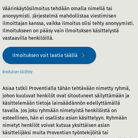
Väärinkäytösilmoitus tehdään omalla nimellä tai
anonyymisti. Järjestelmä mahdollistaa viestimisen
ilmoittajan kanssa, vaikka ilmoitus olisi tehty anonyymisti.
Ilmoitukseen on pääsy vain ilmoituksen käsittelystä
vastaavilla henkilöillä.
Ilmoituksen voit laatia täällä
Ilmoituksen käsittely
Asiaa tutkii Proventialla tähän tehtävään nimetty ryhmä,
johon kuuluvat henkilöt ovat sitoutuneet säilyttämään ja
käsittelemään tietoja lainsäädännön edellyttämällä
tavalla. Jos joku ryhmään nimetyistä henkilöistä on
esteellinen, hän ei osallistu asian käsittelyyn. Ryhmään
nimetyt henkilöt voivat kutsua yksittäisen asian
käsittelijäksi muita Proventian työntekijöitä tai