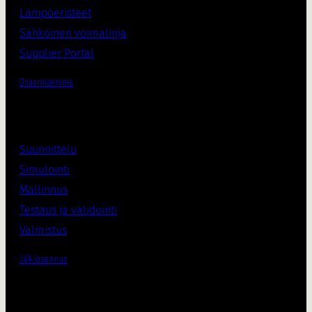
Lämpöeristee
t
Sähköinen voimalinja
Supplier Porta
l
Osaamisemme
Suunnittelu
Simulointi
Mallinnus
Testaus ja validointi
Valmistus
Jälkiasennus