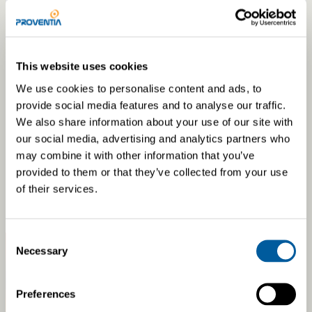
TUTUSTU
LFP
energy-akkuumme
This website uses cookies
We use cookies to personalise content and ads, to
provide social media features and to analyse our traffic.
We also share information about your use of our site with
our social media, advertising and analytics partners who
may combine it with other information that you’ve
Hyväksy markkinointi- ja
provided to them or that they’ve collected from your use
tilastoevästeet nähdäksesi sisällön.
of their services.
Consent
Necessary
Selection
Preferences