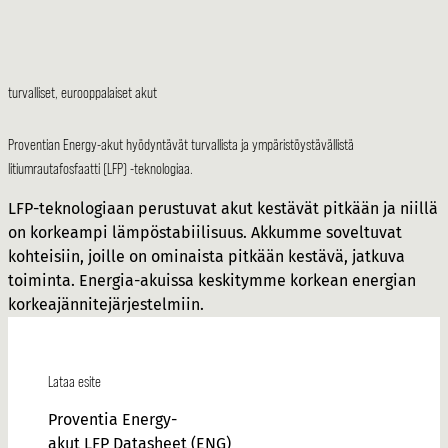
turvalliset, eurooppalaiset akut
Proventian Energy-akut hyödyntävät turvallista ja ympäristöystävällistä
litiumrautafosfaatti (LFP) -teknologiaa.
LFP-teknologiaan perustuvat akut kestävät pitkään ja niillä
on korkeampi lämpöstabiilisuus. Akkumme soveltuvat
kohteisiin, joille on ominaista pitkään kestävä, jatkuva
toiminta. Energia-akuissa keskitymme korkean energian
korkeajännitejärjestelmiin.
Lataa esite
Proventia Energy-
akut LFP Datasheet (ENG)