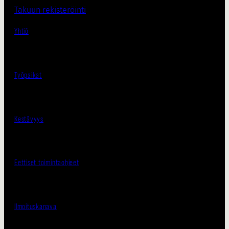
Takuun rekisteröinti
Yhtiö
Työpaikat
Kestävyys
Eettiset toimintaohjeet
Ilmoituskanava