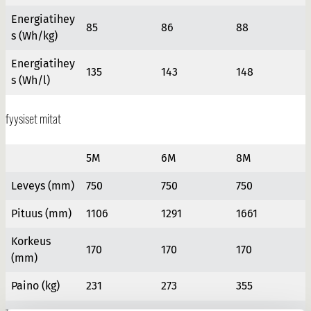
Energiatihey
85
86
88
s (Wh/kg)
Energiatihey
135
143
148
s (Wh/l)
fyysiset mitat
5M
6M
8M
Leveys (mm)
7
50
750
750
Pituus (mm)
1106
1291
1661
Korkeus
1
70
170
170
(mm)
Paino (kg)
231
273
355