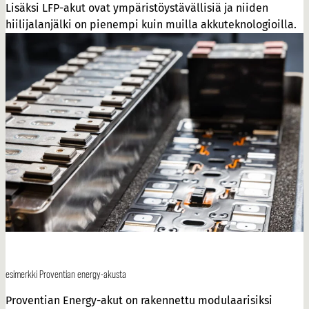
Lisäksi LFP-akut ovat ympäristöystävällisiä ja niiden
hiilijalanjälki on pienempi kuin muilla akkuteknologioilla.
esimerkki Proventian energy-akusta
Proventian Energy-akut on rakennettu modulaarisiksi