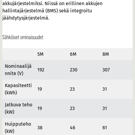
akkujärjestelmiksi. Niissä on erillinen akkujen
hallintajärjestelmä (BMS) sekä integroitu
jäähdytysjärjestelmä.
Sähköiset ominaisuudet
5M
6M
8M
Nominaalijä
1
92
230
307
nnite (V)
Kapasiteetti
19
23
31
(kWh)
Jatkuva teho
19
23
31
(kW)
Huipputeho
38
46
61
(kW)