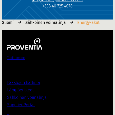
+358 40 725 4078
Suomi
Sähköinen voimalinja
Energy-akut
Tuotteemme
Päästöjen hallinta
Lämpöeristee
t
Sähköinen voimalinja
Supplier Porta
l