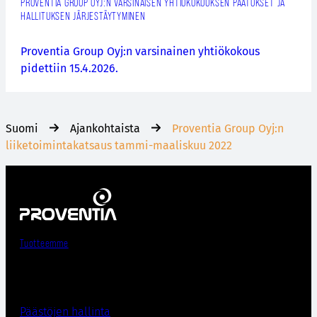
PROVENTIA GROUP OYJ:N VARSINAISEN YHTIÖKOKOUKSEN PÄÄTÖKSET JA
HALLITUKSEN JÄRJESTÄYTYMINEN
Proventia Group Oyj:n varsinainen yhtiökokous
pidettiin 15.4.2026.
Suomi
Ajankohtaista
Proventia Group Oyj:n
liiketoimintakatsaus tammi-maaliskuu 2022
Tuotteemme
Päästöjen hallinta