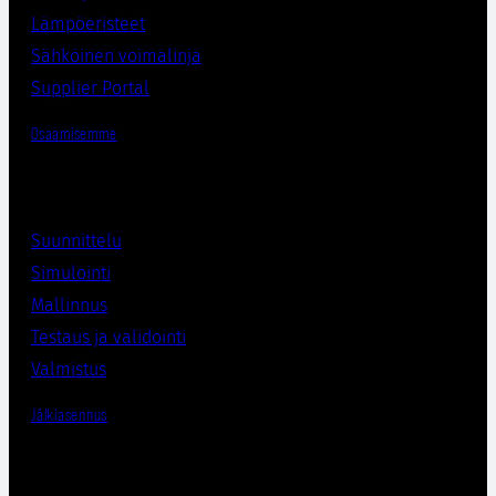
Lämpöeristee
t
Sähköinen voimalinja
Supplier Porta
l
Osaamisemme
Suunnittelu
Simulointi
Mallinnus
Testaus ja validointi
Valmistus
Jälkiasennus