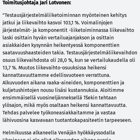
Toimitusjohtaja Jari Lotvonen:
”Testausjärjestelmäliiketoiminnan myönteinen kehitys
jatkui ja liikevaihto kasvoi 103,1 %. Voimalinjojen
järjestelmät- ja komponentit -liiketoiminnassa liikevaihto
laski osittain hyvän vertailuajanjakson ja osittain
asiakkaiden kysynnän heikentyessä komponenttien
saatavuushaasteiden takia. Testausjärjestelmäliikevaihdon
osuus liikevaihdosta oli 28,0 %, kun se vertailukaudella oli
13,7 %. Muutos liikevaihto-osuuksissa heikensi
kannattavuuttamme edellisvuoteen verrattuna.
Alkuvuoden aikana raaka-aineiden, komponenttien ja
kuljetushintojen nousu lisäsi kustannuksia. Aloitimme
ensimmäisellä vuosineljänneksellä Tšekin tehtaan
ylösajon, mikä myös osaltaan heikensi kannattavuutta.
Tehdas palvelee työkoneasiakkaitamme ja vastaa
lähivuosina kasvavaan tuotantokapasiteetin tarpeeseen.
Helmikuussa alkaneella Venäjän hyökkäyssodalla