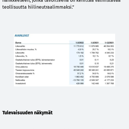
hankkeeseen, jonka tavoitteena on kehittää valmistavaa
teollisuutta hiilineutraalimmaksi.”
Tulevaisuuden näkymät