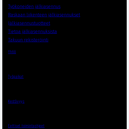
Työkoneiden jälkiasennus
Raskaan liikenteen jälkiasennukset
Jälkiasennustuotteet
Tietoa jälkiasennuksista
Takuun rekisteröinti
Yhtiö
Työpaikat
Kestävyys
Eettiset toimintaohjeet