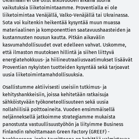
Ukrainaan ei ole ollut alkuvuoden aikana suoria
vaikutuksia liiketoimintaamme. Proventialla ei ole
liiketoimintaa Venäjällä, Valko-Venäjällä tai Ukrainassa.
Sota voi kuitenkin heikentää kysyntää muun muassa
materiaalinen ja komponenttien saatavuushaasteiden ja
kustannusten nousun kautta. Pitkän aikavälin
kasvumahdollisuudet ovat edelleen vahvat. Uskomme,
että ilmaston muutoksen hillintä ja siihen liittyvä
energiatehokkuus- ja hiilineutraaliusvaatimukset lisäävät
Proventian nykyisten tuotteiden kysyntää sekä tarjoavat
uusia liiketoimintamahdollisuuksia.
Osallistumme aktiivisesti useisiin tutkimus- ja
kehityshankkeisiin, joissa kehitetään ratkaisuja
sähköistyvään työkoneteollisuuteen sekä uusia
nollahiilisiä polttoaineita. Vuoden ensimmäisellä
neljänneksellä jatkoimme strategiamme mukaista
panostusta vastuullisuustyöhön ja liityimme Business
Finlandin rahoittamaan Green Factory (GREEF) -