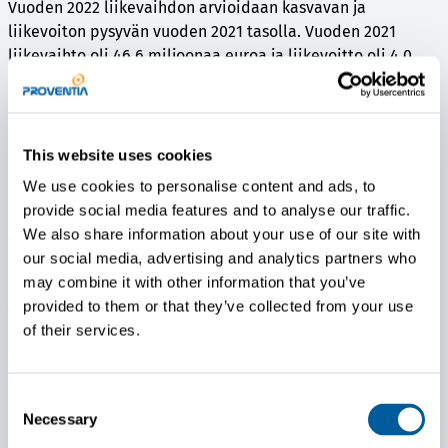
Vuoden 2022 liikevaihdon arvioidaan kasvavan ja
liikevoiton pysyvän vuoden 2021 tasolla. Vuoden 2021
liikevaihto oli 46,6 miljoonaa euroa ja liikevoitto oli 4,0
miljoonaa euroa. Ennustettavuus on kuitenkin edelleen
rajallinen ja vallitsevat markkinaolosuhteet ja epävakaa
geopoliittinen tilanne tekevät näkymistä epävarmat.
This website uses cookies
Liite:
Liiketoimintakatsaus tammi-maaliskuu 2022 (PDF)
We use cookies to personalise content and ads, to
Lisätietoja:
provide social media features and to analyse our traffic.
Jari Lotvonen
We also share information about your use of our site with
CEO, Proventia Group Oyj
our social media, advertising and analytics partners who
puh. 0400 68 4072
may combine it with other information that you’ve
jari.lotvonen(at)proventia.com
provided to them or that they’ve collected from your use
of their services.
Consent
Proventia Group
on kansainvälisesti toimiva suomalainen
Necessary
Selection
teknologiayhtiö, joka tarjoaa ratkaisuja ja palveluja