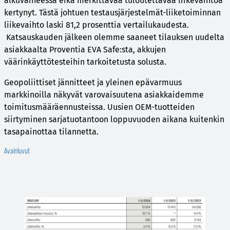
alkuvaiheessa eikä merkittävää tuloutettavaa liikevaihtoa
kertynyt. Tästä johtuen testausjärjestelmät-liiketoiminnan
liikevaihto laski 81,2 prosenttia vertailukaudesta.
Katsauskauden jälkeen olemme saaneet tilauksen uudelta
asiakkaalta Proventia EVA Safe:sta, akkujen
väärinkäyttötesteihin tarkoitetusta solusta.
Geopoliittiset jännitteet ja yleinen epävarmuus
markkinoilla näkyvät varovaisuutena asiakkaidemme
toimitusmääräennusteissa. Uusien OEM-tuotteiden
siirtyminen sarjatuotantoon loppuvuoden aikana kuitenkin
tasapainottaa tilannetta.
Avainluvut