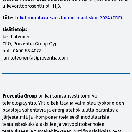
liikevoittoprosentti oli 11,3.
Liite:
Liiketoimintakatsaus tammi-maaliskuu 2024 (PDF)
Lisätietoja:
Jari Lotvonen
CEO, Proventia Group Oyj
puh. 0400 68 4072
jari.lotvonen(at)proventia.com
Proventia Group
on kansainvälisesti toimiva
teknologiayhtiö. Yhtiö kehittää ja valmistaa työkoneiden
päästöjä vähentäviä ja energiatehokkuutta parantavia
järjestelmiä ja -komponentteja sekä modulaarisia
testauskeskuksia akkujen ja vetypolttokennojen
testaukseen ja tuotekehitykseen. Yhtiön asiakkaita ovat