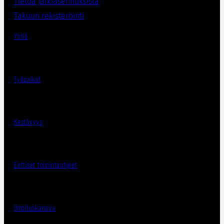
Tietoa jälkiasennuksista
Takuun rekisteröinti
Yhtiö
Työpaikat
Kestävyys
Eettiset toimintaohjeet
Ilmoituskanava