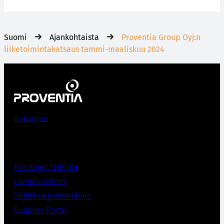
Suomi
Ajankohtaista
Proventia Group Oyj:n
liiketoimintakatsaus tammi-maaliskuu 2024
Tuotteemme
Päästöjen hallinta
Lämpöeristee
t
Sähköinen voimalinja
Supplier Porta
l