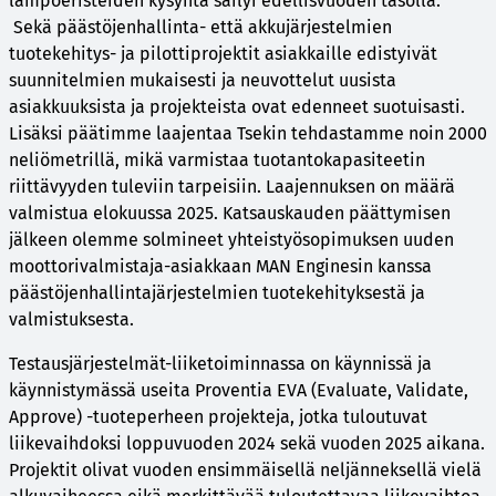
lämpöeristeiden kysyntä säilyi edellisvuoden tasolla.
Sekä päästöjenhallinta- että akkujärjestelmien
tuotekehitys- ja pilottiprojektit asiakkaille edistyivät
suunnitelmien mukaisesti ja neuvottelut uusista
asiakkuuksista ja projekteista ovat edenneet suotuisasti.
Lisäksi päätimme laajentaa Tsekin tehdastamme noin 2000
neliömetrillä, mikä varmistaa tuotantokapasiteetin
riittävyyden tuleviin tarpeisiin. Laajennuksen on määrä
valmistua elokuussa 2025. Katsauskauden päättymisen
jälkeen olemme solmineet yhteistyösopimuksen uuden
moottorivalmistaja-asiakkaan MAN Enginesin kanssa
päästöjenhallintajärjestelmien tuotekehityksestä ja
valmistuksesta.
Testausjärjestelmät-liiketoiminnassa on käynnissä ja
käynnistymässä useita Proventia EVA (Evaluate, Validate,
Approve) -tuoteperheen projekteja, jotka tuloutuvat
liikevaihdoksi loppuvuoden 2024 sekä vuoden 2025 aikana.
Projektit olivat vuoden ensimmäisellä neljänneksellä vielä