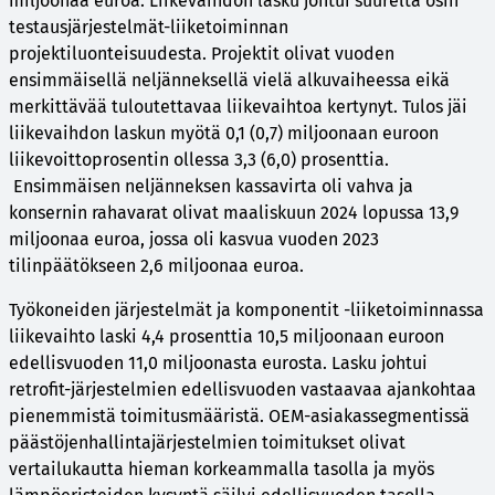
miljoonaa euroa. Liikevaihdon lasku johtui suurelta osin
testausjärjestelmät-liiketoiminnan
projektiluonteisuudesta. Projektit olivat vuoden
ensimmäisellä neljänneksellä vielä alkuvaiheessa eikä
merkittävää tuloutettavaa liikevaihtoa kertynyt. Tulos jäi
liikevaihdon laskun myötä 0,1 (0,7) miljoonaan euroon
liikevoittoprosentin ollessa 3,3 (6,0) prosenttia.
Ensimmäisen neljänneksen kassavirta oli vahva ja
konsernin rahavarat olivat maaliskuun 2024 lopussa 13,9
miljoonaa euroa, jossa oli kasvua vuoden 2023
tilinpäätökseen 2,6 miljoonaa euroa.
Työkoneiden järjestelmät ja komponentit -liiketoiminnassa
liikevaihto laski 4,4 prosenttia 10,5 miljoonaan euroon
edellisvuoden 11,0 miljoonasta eurosta. Lasku johtui
retrofit-järjestelmien edellisvuoden vastaavaa ajankohtaa
pienemmistä toimitusmääristä. OEM-asiakassegmentissä
päästöjenhallintajärjestelmien toimitukset olivat
vertailukautta hieman korkeammalla tasolla ja myös