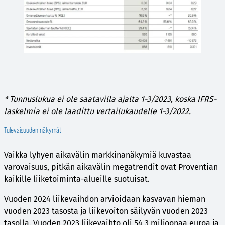
* Tunnuslukua ei ole saatavilla ajalta 1-3/2023, koska IFRS-
laskelmia ei ole laadittu vertailukaudelle 1-3/2022.
Tulevaisuuden näkymät
Vaikka lyhyen aikavälin markkinanäkymiä kuvastaa
varovaisuus, pitkän aikavälin megatrendit ovat Proventian
kaikille liiketoiminta-alueille suotuisat.
Vuoden 2024 liikevaihdon arvioidaan kasvavan hieman
vuoden 2023 tasosta ja liikevoiton säilyvän vuoden 2023
tasolla. Vuoden 2023 liikevaihto oli 54,3 miljoonaa euroa ja