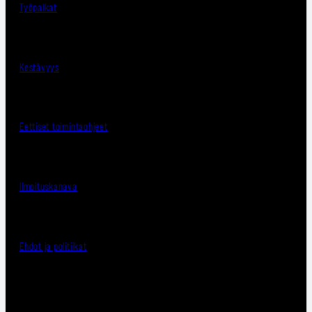
Työpaikat
Kestävyys
Eettiset toimintaohjeet
Ilmoituskanava
Ehdot ja politiikat