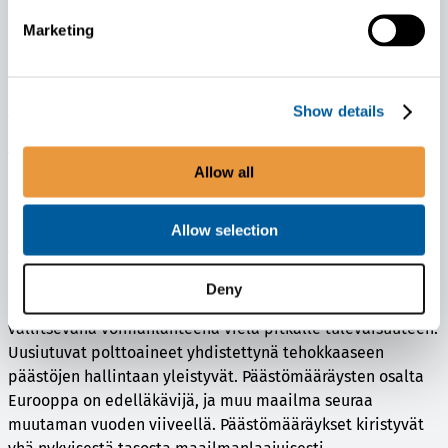
liiketoiminnassa. Kasvua tukee liikenteen kansainväliset
Marketing
hiilineutraaliustavoitteet sekä työkoneiden
maailmanlaajuisesti tiukentuvat päästörajoitukset ja
työkoneiden hybridisaatio.
Show details
Testausjärjestelmämarkkinalla tarve uusien teknologioiden
ja voimalähteiden kehittämiselle kasvaa edelleen.
Proventia jatkaa sähköajoneuvojen, niiden voimalinjojen ja
Allow all
akkujen tuotekehityksessä ja testauksessa tarvittavien
ratkaisujen kehittämistä.
Allow selection
Voimalinjojen järjestelmät ja komponentit -
liiketoiminnassa päästöjen hallinta -järjestelmien kysyntä
Deny
kasvaa yhä. Työkoneissa polttomoottoriteknologia säilyy
vallitsevana voimanlähteenä vielä pitkälle tulevaisuuteen.
Uusiutuvat polttoaineet yhdistettynä tehokkaaseen
päästöjen hallintaan yleistyvät. Päästömääräysten osalta
Eurooppa on edelläkävijä, ja muu maailma seuraa
muutaman vuoden viiveellä. Päästömääräykset kiristyvät