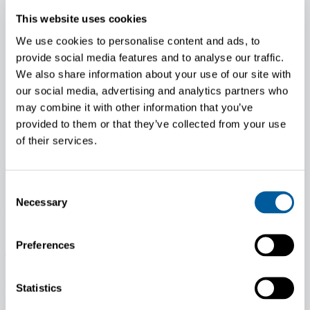
This website uses cookies
We use cookies to personalise content and ads, to
provide social media features and to analyse our traffic.
We also share information about your use of our site with
our social media, advertising and analytics partners who
may combine it with other information that you’ve
provided to them or that they’ve collected from your use
of their services.
Tulevaisuudennäkymät
Consent
Necessary
Selection
Yhtiön markkinoiden ennakoidaan kehittyvän
positiivisesti. Komponenttien saatavuushaasteet
Preferences
jatkunevat ja tulevat vielä vuonna 2022 hidastamaan
kasvua. Pitkällä aikavälillä kasvumahdollisuudet ovat
vahvat sekä testausjärjestelmäliiketoiminnassa että
Statistics
voimalinjojen järjestelmät ja komponentit -