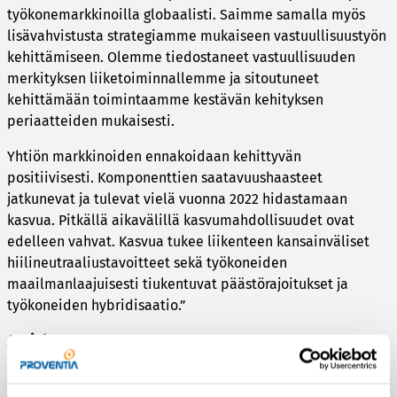
työkonemarkkinoilla globaalisti. Saimme samalla myös
lisävahvistusta strategiamme mukaiseen vastuullisuustyön
kehittämiseen. Olemme tiedostaneet vastuullisuuden
merkityksen liiketoiminnallemme ja sitoutuneet
kehittämään toimintaamme kestävän kehityksen
periaatteiden mukaisesti.
Yhtiön markkinoiden ennakoidaan kehittyvän
positiivisesti. Komponenttien saatavuushaasteet
jatkunevat ja tulevat vielä vuonna 2022 hidastamaan
kasvua. Pitkällä aikavälillä kasvumahdollisuudet ovat
edelleen vahvat. Kasvua tukee liikenteen kansainväliset
hiilineutraaliustavoitteet sekä työkoneiden
maailmanlaajuisesti tiukentuvat päästörajoitukset ja
työkoneiden hybridisaatio.”
Avainluvut