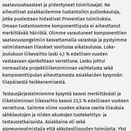
saatavuushaasteet ja pidentyneet toimitusajat. Ne
aiheuttivat asiakkaidemme tuotantoihin pullonkauloja,
jotka puolestaan hidastivat Proventian toimituksia.
Omaan tuotantoomme komponenttipula ei aiheuttanut
merkittävää häiriötä. Olimme varautuneet komponenttien
saatavuusongelmiin kasvattamalla varastoja ja pystyimme
valmistamaan tilaukset sovitussa aikataulussa. Loka-
joulukuun liikevaihto laski 4,1 % edellisen vuoden
vastaavaan ajankohtaan verrattuna. Lasku johtui
normaalista projektiliiketoiminnan vaihtelusta sekä
komponenttipulan aiheuttamasta asiakkaiden kysynnän
tilapäisestä heikkenemisestä.
Testausjärjestelmiemme kysyntä kasvoi merkittävästi ja
liiketoiminnan liikevaihto kasvoi 23,5 % edelliseen vuoteen
verrattuna. Saimme viime vuoden aikana useita tilauksia
sähköautojen ja niiden akustojen tuotekehitys- ja
testausratkaisuista. Asiakkaina oli sekä
ajoneuvovalmistajia että akkuteollisuuden toimijoita. Yksi