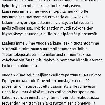
Sähköisten voimalinjojen tuotteissa olemme keskittyneet
hybridityökoneiden akkujen tuotekehitykseen.
Lanseerasimme viime vuoden lopulla markkinoille
ensimmäisen tuotteemme Proventia ePRO48 akun.
Uskomme hybridijärjestelmien yleistyvän lähivuosina
myös työkoneissa. Hybridisaation myötä työkoneiden
käytettävyys paranee ja hiilidioksidipäästöt pienenevät.
Laajensimme viime vuoden aikana Tšekin tuotantoamme
siirtämällä toiminnan suurempiin tuotantotiloihin.
Tuotantokapasiteetin moninkertaistaminen Tšekissä
vahvistaa yhtiön toimituskykyä ja parantaa kilpailuasemaa
työkonemarkkinoilla.
Vuoden viimeisellä neljänneksellä tapahtunut EAB Private
Equityn mukaantulo Proventian omistajaksi noin 20
prosentin omistusosuudella pääomistaja Head Investin
rinnalle oli merkittävä muutos yhtiön omistuspohjassa.
Kahden vahvan omistajan yhteinen perusta mahdollistaa
Proventian kehittämisen ja kasvattamisen ajoneuvo- ja