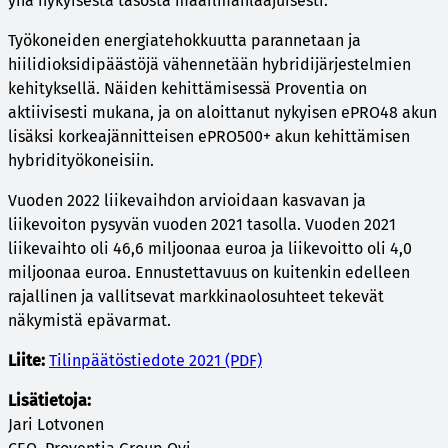
yhä nykyisestä tasosta maailmanlaajuisesti.
Työkoneiden energiatehokkuutta parannetaan ja
hiilidioksidipäästöjä vähennetään hybridijärjestelmien
kehityksellä. Näiden kehittämisessä Proventia on
aktiivisesti mukana, ja on aloittanut nykyisen ePRO48 akun
lisäksi korkeajännitteisen ePRO500+ akun kehittämisen
hybridityökoneisiin.
Vuoden 2022 liikevaihdon arvioidaan kasvavan ja
liikevoiton pysyvän vuoden 2021 tasolla. Vuoden 2021
liikevaihto oli 46,6 miljoonaa euroa ja liikevoitto oli 4,0
miljoonaa euroa. Ennustettavuus on kuitenkin edelleen
rajallinen ja vallitsevat markkinaolosuhteet tekevät
näkymistä epävarmat.
Liite:
Tilinpäätöstiedote 2021 (PDF)
Lisätietoja:
Jari Lotvonen