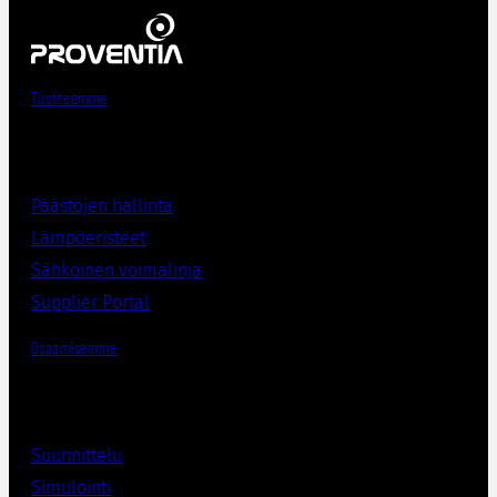
Tuotteemme
Päästöjen hallinta
Lämpöeristee
t
Sähköinen voimalinja
Supplier Porta
l
Osaamisemme
Suunnittelu
Simulointi