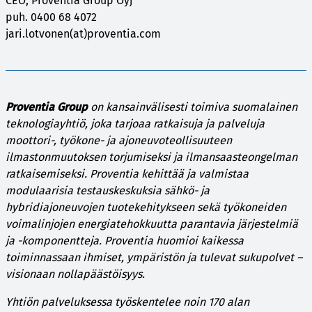
CEO, Proventia Group Oyj
puh. 0400 68 4072
jari.lotvonen(at)proventia.com
Proventia Group
on kansainvälisesti toimiva suomalainen
teknologiayhtiö, joka tarjoaa ratkaisuja ja palveluja
moottori-, työkone- ja ajoneuvoteollisuuteen
ilmastonmuutoksen torjumiseksi ja ilmansaasteongelman
ratkaisemiseksi. Proventia kehittää ja valmistaa
modulaarisia testauskeskuksia sähkö- ja
hybridiajoneuvojen tuotekehitykseen sekä työkoneiden
voimalinjojen energiatehokkuutta parantavia järjestelmiä
ja -komponentteja. Proventia huomioi kaikessa
toiminnassaan ihmiset, ympäristön ja tulevat sukupolvet –
visionaan nollapäästöisyys.
Yhtiön palveluksessa työskentelee noin 170 alan