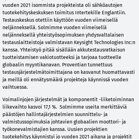
vuoden 2021 isommista projekteista oli sähköautojen
tuotekehityskeskuksen toimitus Intertekille Englantiin.
Testauskeskus otettiin käyttöön vuoden viimeisellä
neljänneksellä. Solmimme vuoden viimeisellä
neljänneksellä yhteistyösopimuksen yhdysvaltalaisen
testauslaitteistoja valmistavan Keysight Technologies Inc:n
kanssa. Yhteistyö pitää sisällään akkutestausratkaisun
tuotteistamisen vakiotuotteeksi ja tarjoaa tuotteelle
globaalin myyntikanavan. Proventian tunnettuus
testausjärjestelmätoimittajana on kasvanut huomattavasti
ja meillä oli ennätysmäärä projekteja käynnissä vuoden
vaihtuessa.
Voimalinjojen järjestelmät ja komponentit -liiketoiminnan
liikevaihto kasvoi 17,1 %. Solmimme useita merkittäviä
päästöjen hallintajärjestelmien suunnittelu- ja
valmistussopimuksia johtavien globaalien moottori- ja
työkonevalmistajien kanssa. Uusien projektien
tuotekehitys käynnistyi jo vuoden 2021 aikana ja projektit