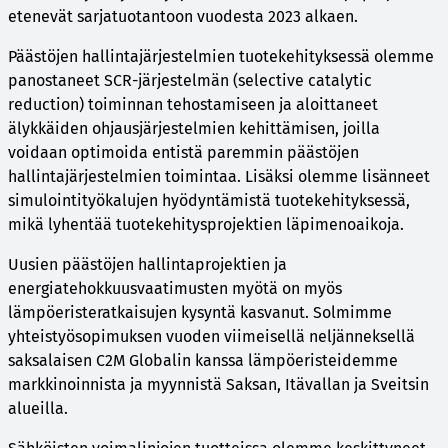
etenevät sarjatuotantoon vuodesta 2023 alkaen.
Päästöjen hallintajärjestelmien tuotekehityksessä olemme
panostaneet SCR-järjestelmän (selective catalytic
reduction) toiminnan tehostamiseen ja aloittaneet
älykkäiden ohjausjärjestelmien kehittämisen, joilla
voidaan optimoida entistä paremmin päästöjen
hallintajärjestelmien toimintaa. Lisäksi olemme lisänneet
simulointityökalujen hyödyntämistä tuotekehityksessä,
mikä lyhentää tuotekehitysprojektien läpimenoaikoja.
Uusien päästöjen hallintaprojektien ja
energiatehokkuusvaatimusten myötä on myös
lämpöeristeratkaisujen kysyntä kasvanut. Solmimme
yhteistyösopimuksen vuoden viimeisellä neljänneksellä
saksalaisen C2M Globalin kanssa lämpöeristeidemme
markkinoinnista ja myynnistä Saksan, Itävallan ja Sveitsin
alueilla.