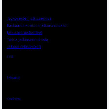
Työkoneiden jälkiasennus
Raskaan liikenteen jälkiasennukset
Jälkiasennustuotteet
Tietoa jälkiasennuksista
Takuun rekisteröinti
Yhtiö
Työpaikat
Kestävyys