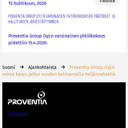
Tiedote
15 huhtikuun, 2026
PROVENTIA GROUP OYJ:N VARSINAISEN YHTIÖKOKOUKSEN PÄÄTÖKSET JA
HALLITUKSEN JÄRJESTÄYTYMINEN
Proventia Group Oyj:n varsinainen yhtiökokous
pidettiin 15.4.2026.
Suomi
Ajankohtaista
Proventia Group Oyj:n
vahva kasvu jatkui vuoden kolmannella neljänneksellä
Tuotteemme