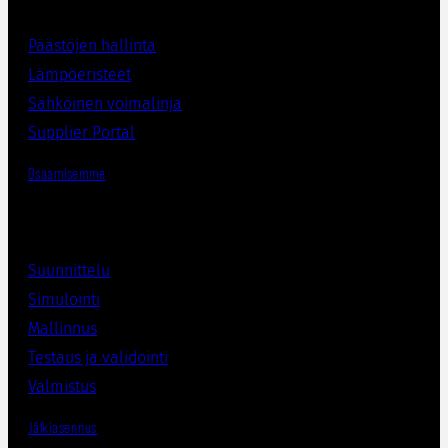
Päästöjen hallinta
Lämpöeristee
t
Sähköinen voimalinja
Supplier Porta
l
Osaamisemme
Suunnittelu
Simulointi
Mallinnus
Testaus ja validointi
Valmistus
Jälkiasennus