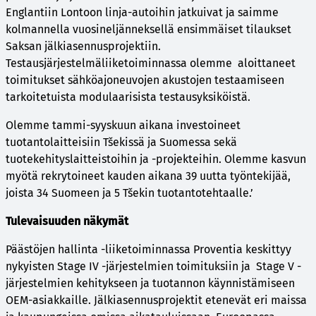
Englantiin Lontoon linja-autoihin jatkuivat ja saimme
kolmannella vuosineljänneksellä ensimmäiset tilaukset
Saksan jälkiasennusprojektiin.
Testausjärjestelmäliiketoiminnassa olemme aloittaneet
toimitukset sähköajoneuvojen akustojen testaamiseen
tarkoitetuista modulaarisista testausyksiköistä.
Olemme tammi-syyskuun aikana investoineet
tuotantolaitteisiin Tšekissä ja Suomessa sekä
tuotekehityslaitteistoihin ja -projekteihin. Olemme kasvun
myötä rekrytoineet kauden aikana 39 uutta työntekijää,
joista 34 Suomeen ja 5 Tšekin tuotantotehtaalle.’
Tulevaisuuden näkymät
Päästöjen hallinta -liiketoiminnassa Proventia keskittyy
nykyisten Stage IV -järjestelmien toimituksiin ja Stage V -
järjestelmien kehitykseen ja tuotannon käynnistämiseen
OEM-asiakkaille. Jälkiasennusprojektit etenevät eri maissa