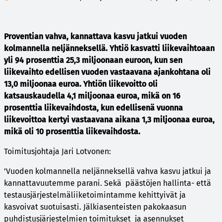
Proventian vahva, kannattava kasvu jatkui vuoden
kolmannella neljänneksellä. Yhtiö kasvatti liikevaihtoaan
yli 94 prosenttia 25,3 miljoonaan euroon, kun sen
liikevaihto edellisen vuoden vastaavana ajankohtana oli
13,0 miljoonaa euroa. Yhtiön liikevoitto oli
katsauskaudella 4,1 miljoonaa euroa, mikä on 16
prosenttia liikevaihdosta, kun edellisenä vuonna
liikevoittoa kertyi vastaavana aikana 1,3 miljoonaa euroa,
mikä oli 10 prosenttia liikevaihdosta.
Toimitusjohtaja Jari Lotvonen:
’Vuoden kolmannella neljänneksellä vahva kasvu jatkui ja
kannattavuutemme parani. Sekä päästöjen hallinta- että
testausjärjestelmäliiketoimintamme kehittyivät ja
kasvoivat suotuisasti. Jälkiasenteisten pakokaasun
puhdistusjärjestelmien toimitukset ja asennukset