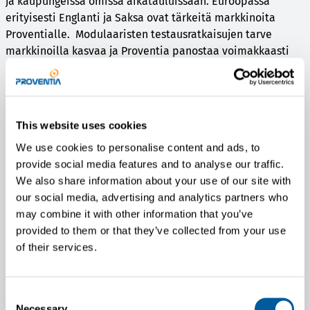
ja kaupungeissa omissa aikatauluissaan. Euroopassa
erityisesti Englanti ja Saksa ovat tärkeitä markkinoita
Proventialle. Modulaaristen testausratkaisujen tarve
markkinoilla kasvaa ja Proventia panostaa voimakkaasti
tämän liiketoiminnan kehittämiseen.
Lisätietoja:
Proventian liikevaihto ja liikevoitto tammi-
This website uses cookies
syyskuu 2018 ja 2017 sekä tilikausi 2017
We use cookies to personalise content and ads, to
01-
01-09/
01-12/
provide social media features and to analyse our traffic.
09/2018
2017
2017
We also share information about your use of our site with
our social media, advertising and analytics partners who
Liikevai
25,3 milj.
13,0 milj.
19,6 milj.
may combine it with other information that you’ve
hto
EUR
EUR
EUR
provided to them or that they’ve collected from your use
of their services.
Liikevoi
4,1 milj.
1,3 milj.
2,3
tto
EUR
EUR
milj.EUR
Consent
Yhteystiedot:
Jari Lotvonen, toimitusjohtaja, Proventia
Necessary