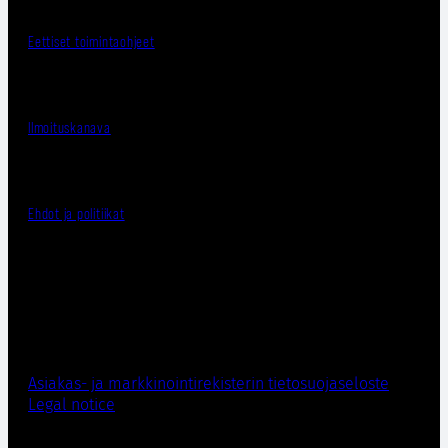
Eettiset toimintaohjeet
Ilmoituskanava
Ehdot ja politiikat
Asiakas- ja markkinointirekisterin tietosuojaseloste
Legal notice